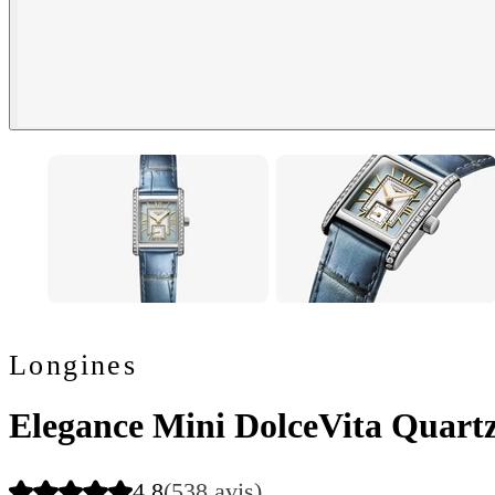
Longines
Elegance Mini DolceVita Quartz
4.8
(538 avis)