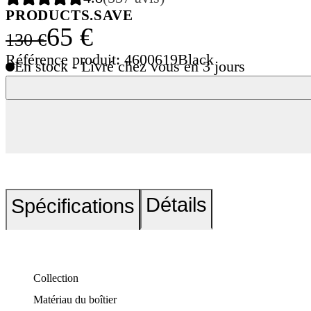
PRODUCTS.SAVE
65 €
130 €
Référence produit: 4600619Black
En stock - Livré chez vous en 3 jours
Détails
Spécifications
Collection
Matériau du boîtier