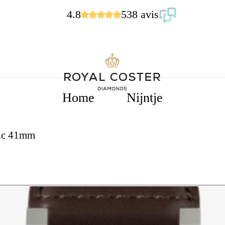
4.8
538 avis
Home
Nijntje
ic 41mm