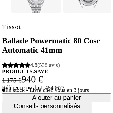
Tissot
Ballade Powermatic 80 Cosc
Automatic 41mm
4.8
(538 avis)
PRODUCTS.SAVE
940 €
1 175 €
Référence produit: 4540673
En stock - Livré chez vous en 3 jours
Ajouter au panier
Conseils personnalisés