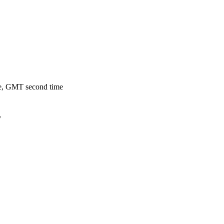
te, GMT second time
y