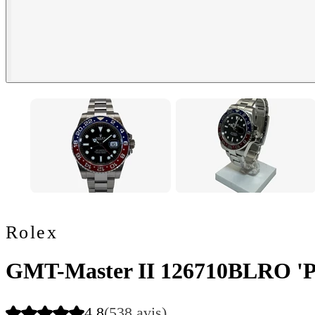
Rolex
GMT-Master II 126710BLRO 'P
4.8
(538 avis)