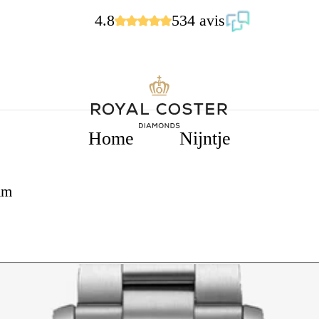
4.8
534 avis
Home
Nijntje
mm