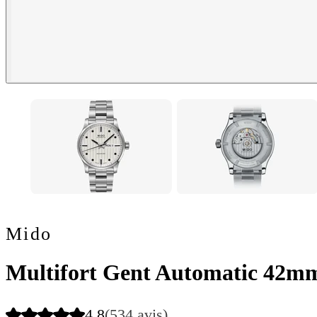
Mido
Multifort Gent Automatic 42m
4.8
(534 avis)