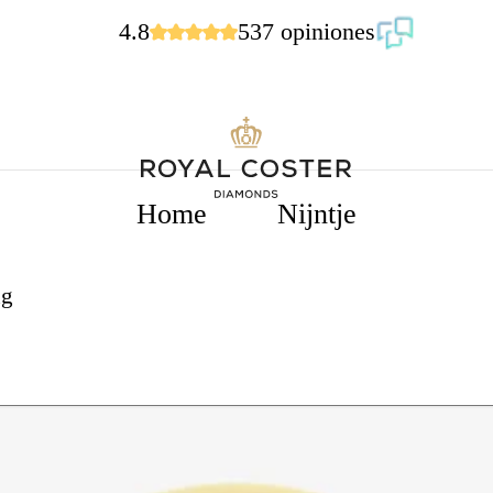
4.8
537 opiniones
Home
Nijntje
ng