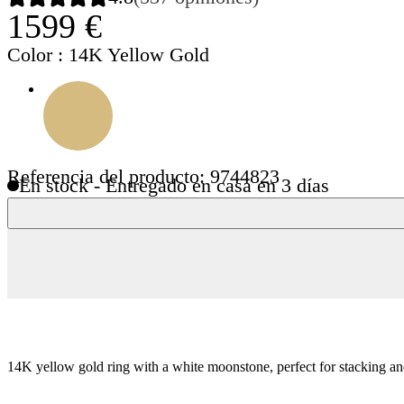
1599 €
Color
: 14K Yellow Gold
Referencia del producto: 9744823
En stock - Entregado en casa en 3 días
14K yellow gold ring with a white moonstone,
perfect for stacking a