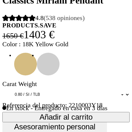
Classics Miriam Pendant
4.8
(538 opiniones)
PRODUCTS.SAVE
1403 €
1650 €
Color
: 18K Yellow Gold
Carat Weight
Referencia del producto: 2210003Y18
En stock - Entregado en casa en 3 días
Añadir al carrito
Asesoramiento personal