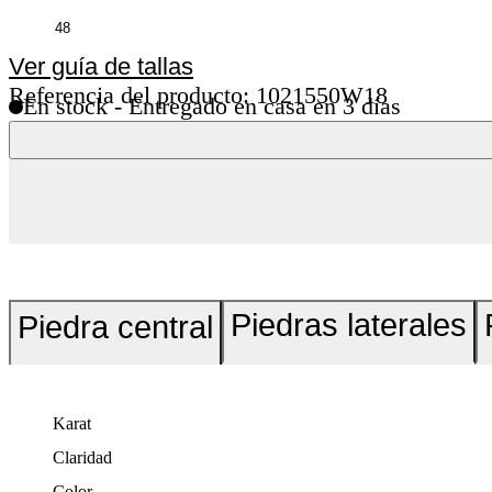
Ver guía de tallas
Referencia del producto: 1021550W18
En stock - Entregado en casa en 3 días
Piedras laterales
Piedra central
Karat
Claridad
Color