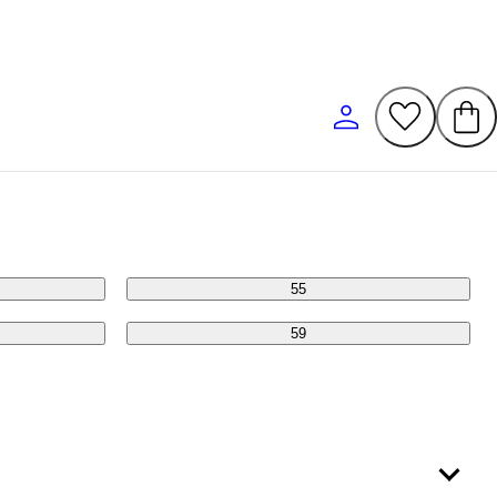
51
55
59