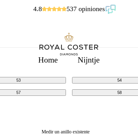
4.8
537 opiniones
ADAS
Home
Nijntje
49
50
53
54
57
58
Medir un anillo existente