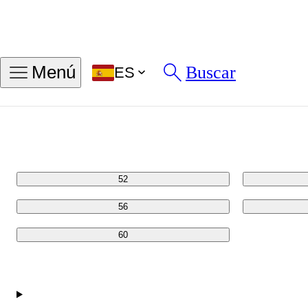
Encontrar mi talla de anillo
Buscar
Menú
ES
Tallas en PULG
Tallas en MM
48
52
56
60