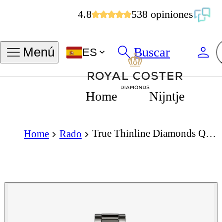
4.8
538 opiniones
Buscar
Menú
ES
Home
Nijntje
True Thinline Diamonds Quartz 30mm
Home
Rado