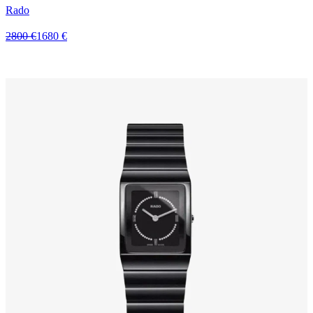
Rado
2800 €
1680 €