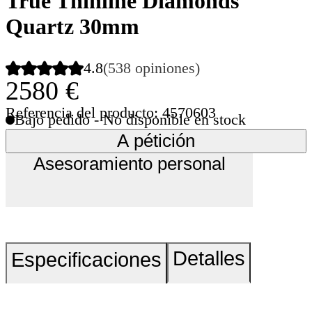
True Thinline Diamonds
Quartz 30mm
4.8
(538 opiniones)
2580 €
Referencia del producto: 4570603
Bajo pedido - No disponible en stock
A pétición
Asesoramiento personal
Detalles
Especificaciones