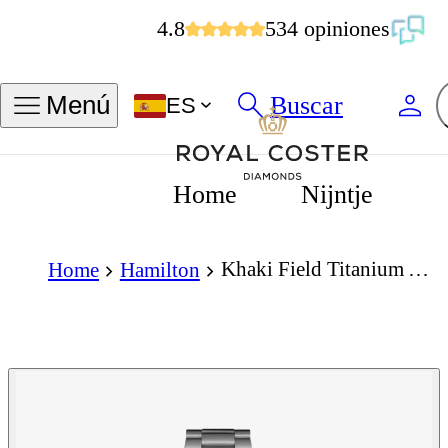
4.8
534 opiniones
Buscar
Menú
ES
Home
Nijntje
Khaki Field Titanium Auto 38mm
Home
Hamilton