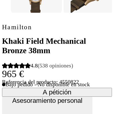
Hamilton
Khaki Field Mechanical
Bronze 38mm
4.8
(538 opiniones)
965 €
Referencia del producto: 4550822
Bajo pedido - No disponible en stock
A pétición
Asesoramiento personal