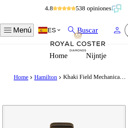
4.8
538 opiniones
Buscar
Menú
ES
Home
Nijntje
Khaki Field Mechanical Bronze 38mm
Home
Hamilton