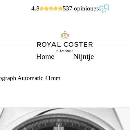
4.8
537 opiniones
Home
Nijntje
nograph Automatic 41mm