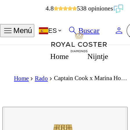
4.8
538 opiniones
Buscar
Menú
ES
Home
Nijntje
Captain Cook x Marina Hoermanseder Heartbeat Automatic 37mm
Home
Rado