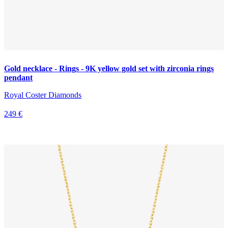
Gold necklace - Rings - 9K yellow gold set with zirconia rings
pendant
Royal Coster Diamonds
249 €