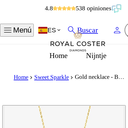
4.8
538 opiniones
Buscar
Menú
ES
Home
Nijntje
Gold necklace - Bow - 9K yellow gold with bow pendant
Home
Sweet Sparkle