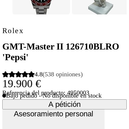
Rolex
GMT-Master II 126710BLRO
'Pepsi'
4.8
(538 opiniones)
19.900 €
Referencia del producto: 4950003
Bajo pedido - No disponible en stock
A pétición
Asesoramiento personal