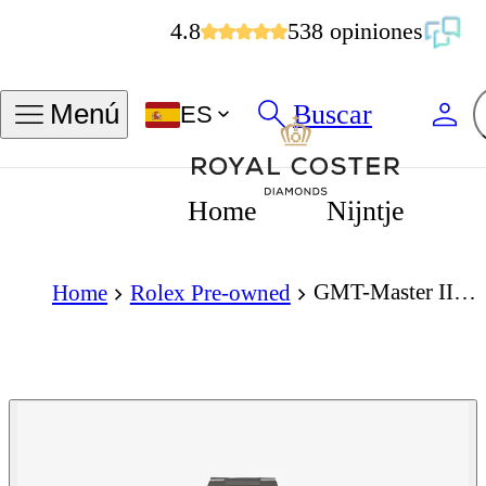
4.8
538 opiniones
Buscar
Menú
ES
Home
Nijntje
GMT-Master II 126710BLRO 'Pepsi'
Home
Rolex Pre-owned