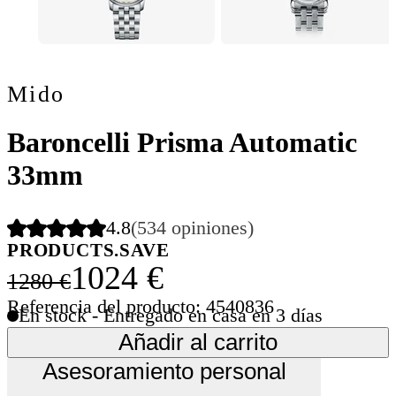
Mido
Baroncelli Prisma Automatic
33mm
4.8
(534 opiniones)
PRODUCTS.SAVE
1024 €
1280 €
Referencia del producto: 4540836
En stock - Entregado en casa en 3 días
Añadir al carrito
Asesoramiento personal