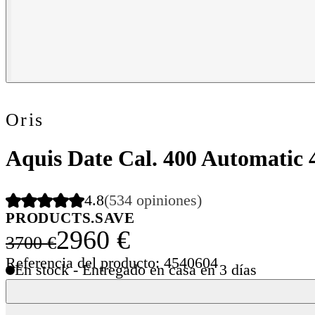
Oris
Aquis Date Cal. 400 Automatic
4.8
(534 opiniones)
PRODUCTS.SAVE
2960 €
3700 €
Referencia del producto: 4540604
En stock - Entregado en casa en 3 días