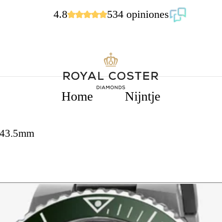
4.8
534 opiniones
Home
Nijntje
c 43.5mm